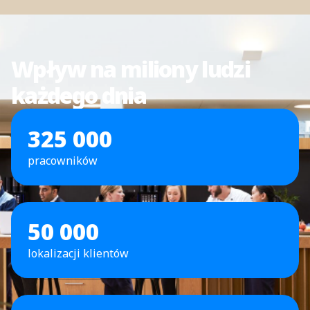
Wpływ na miliony ludzi
każdego dnia
325 000
pracowników
50 000
lokalizacji klientów