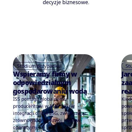
decyzje biznesowe.
Studium przypadku
St
Wspieramy firmy w
Jar
odpowiedzialnym
za
gospodarowaniu wodą
rea
ISS pomaga globalnemu
Kied
producentowi w Meksyku w
powó
integracji celów ESG, zwiększając
społ
zrównoważony rozwój i wpływ
prze
operacyjny.
sprz