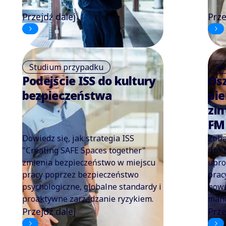
Przejdź dalej
Prze
Studium przypadku
St
Podejście ISS do kultury
Osz
bezpieczeństwa
pie
zi
FM 
Dowiedz się, jak strategia ISS
Zoba
"Creating SAFE Spaces together"
firm
zmienia bezpieczeństwo w miejscu
upro
pracy poprzez bezpieczeństwo
prac
psychologiczne, globalne standardy i
nowe
proaktywne zarządzanie ryzykiem.
man
Przejdź dalej
Prze