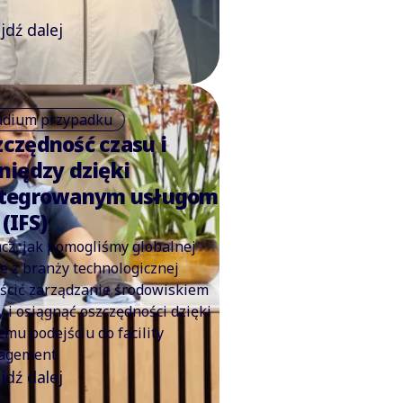
jdź dalej
udium przypadku
czędność czasu i
niędzy dzięki
ntegrowanym usługom
(IFS)
cz, jak pomogliśmy globalnej
ie z branży technologicznej
ścić zarządzanie środowiskiem
y i osiągnąć oszczędności dzięki
mu podejściu do facility
agement.
jdź dalej