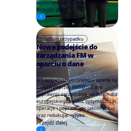
wypoczynek w centrum Helsinek.
Przejdź dalej
Studium przypadku
Nowe podejście do
zarządzania FM w
oparciu o dane
ISS wykorzystuje strategie oparte na
danych poprzez FMS@ISS, aby
usprawnić zarządzanie obiektem dla
europejskiego banku, optymalizując
operacje i poprawiając jakość usług
oraz redukując ryzyko.
Przejdź dalej